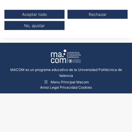
Compartir esta imagen
Aceptar todo
Rechazar
Share
Share
Share
No, ajustar
on
on
on
Facebook
Twitter
LinkedIn
MACOM es un programa educativo de la Universidad Politécnica de
Valencia
Menu Principal Macom
Aviso Legal
Privacidad
Cookies