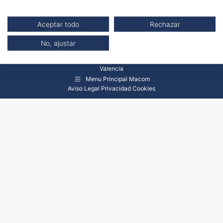
Aceptar todo
Rechazar
No, ajustar
MACOM es un programa educativo de la Universidad Politécnica de
Valencia
Menu Principal Macom
Aviso Legal
Privacidad
Cookies