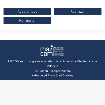
Compartir esta imagen
Aceptar todo
Rechazar
No, ajustar
Share
Share
Share
on
on
on
Facebook
Twitter
LinkedIn
MACOM es un programa educativo de la Universidad Politécnica de
Valencia
Menu Principal Macom
Aviso Legal
Privacidad
Cookies