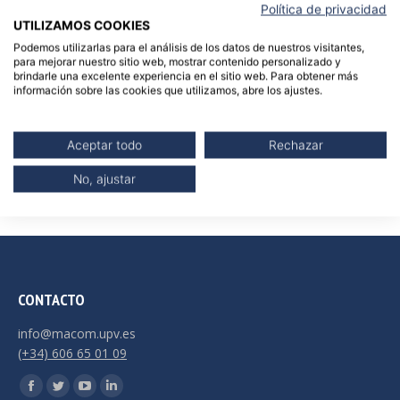
Política de privacidad
UTILIZAMOS COOKIES
Cultura Marketing
Podemos utilizarlas para el análisis de los datos de nuestros visitantes,
para mejorar nuestro sitio web, mostrar contenido personalizado y
Summer Marketing Workshops
brindarle una excelente experiencia en el sitio web. Para obtener más
información sobre las cookies que utilizamos, abre los ajustes.
Profesorado
Contacto
Aceptar todo
Rechazar
No, ajustar
CONTACTO
info@macom.upv.es
(+34) 606 65 01 09
Encuéntranos en:
Facebook
Twitter
YouTube
Linkedin